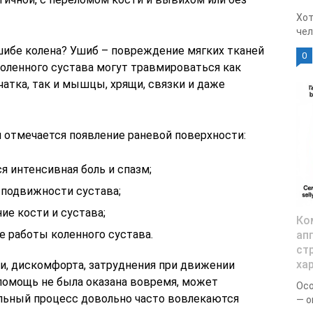
Хот
чел
шибе колена? Ушиб – повреждение мягких тканей
0
коленного сустава могут травмироваться как
атка, так и мышцы, хрящи, связки и даже
 отмечается появление раневой поверхности:
 интенсивная боль и спазм;
 подвижности сустава;
ие кости и сустава;
Ко
е работы коленного сустава.
ап
ст
ха
ли, дискомфорта, затруднения при движении
помощь не была оказана вовремя, может
Осо
ельный процесс довольно часто вовлекаются
— о