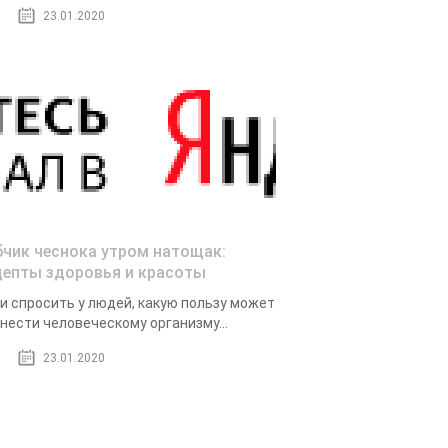
23.01.2020
бчик чеснока утром натощак:
цепты здоровья и красоты
и спросить у людей, какую пользу может
нести человеческому организму...
23.01.2020