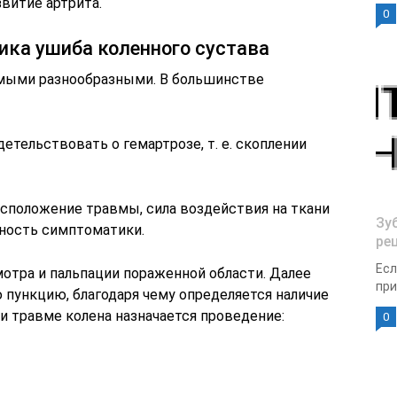
звитие артрита.
0
ика ушиба коленного сустава
мыми разнообразными. В большинстве
етельствовать о гемартрозе, т. е. скоплении
сположение травмы, сила воздействия на ткани
Зу
нность симптоматики.
ре
Есл
отра и пальпации пораженной области. Далее
при
 пункцию, благодаря чему определяется наличие
ри травме колена назначается проведение:
0