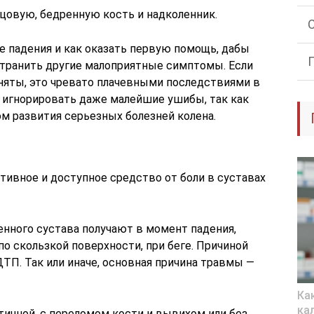
цовую, бедренную кость и надколенник.
ле падения и как оказать первую помощь, дабы
устранить другие малоприятные симптомы. Если
иняты, это чревато плачевными последствиями в
 игнорировать даже малейшие ушибы, так как
м развития серьезных болезней колена.
тивное и доступное средство от боли в суставах
енного сустава получают в момент падения,
 по скользкой поверхности, при беге. Причиной
ТП. Так или иначе, основная причина травмы —
Ка
ка
тичной, с переломом кости и вывихом или без