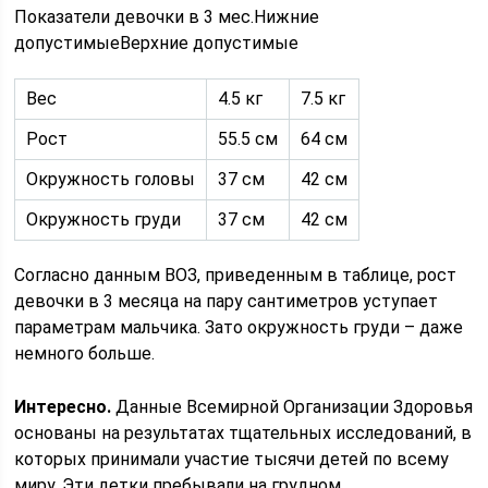
Показатели девочки в 3 мес.Нижние
допустимыеВерхние допустимые
Вес
4.5 кг
7.5 кг
Рост
55.5 см
64 см
Окружность головы
37 см
42 см
Окружность груди
37 см
42 см
Согласно данным ВОЗ, приведенным в таблице, рост
девочки в 3 месяца на пару сантиметров уступает
параметрам мальчика. Зато окружность груди – даже
немного больше.
Интересно.
Данные Всемирной Организации Здоровья
основаны на результатах тщательных исследований, в
которых принимали участие тысячи детей по всему
миру. Эти детки пребывали на грудном