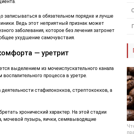
циента.
до записываться в обязательном порядке и лучше
линики. Ведь этот неприятный признак может
зного заболевания, которое без лечения затронет
общее ухудшение самочувствия.
комфорта — уретрит
уется выделением из мочеиспускательного канала
 воспалительного процесса в уретре.
а деятельности стафилококков, стрептококков, а
бретать хронический характер. На этой стадии
, мочевой пузырь, яички, семявыводящие
Чт
пр