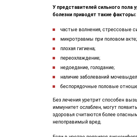
У представителей сильного пола 
болезни приводят такие факторы:
частые волнения, стрессовые с
микротравмы при половом акте;
плохая гигиена;
переохлаждение;
недоедание, голодание;
наличие заболеваний мочевыдел
беспорядочные половые отноше
Без лечения уретрит способен выз
иммунитет ослаблен, могут появить
здоровья считаются более опасным
непоправимый вред.
Если в уретре появился дискомфорт,