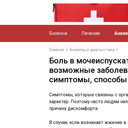
Болезни
Лечение
Анали
Главная
Анализы и диагностика
Боль в мочеиспуска
возможные заболев
симптомы, способы
Симптомы, которые связаны с орг
характер. Поэтому часто людям не
причину дискомфорта.
В случае, если возникает жжение в