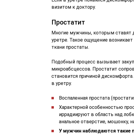
визитом к доктору.
Простатит
Многие мужчины, которым ставят д
уретре. Такое ощущение возникает
ткани простаты.
Подобный процесс вызывает закупо
микроабсцессов. Простатит сопро
становится причиной дискомфорта.
в уретру.
Воспаленная простата (простати
Характерной особенностью прост
иррадиируют в область над лобк
анальное отверстие, мошонку, ни
У мужчин наблюдаются такие п