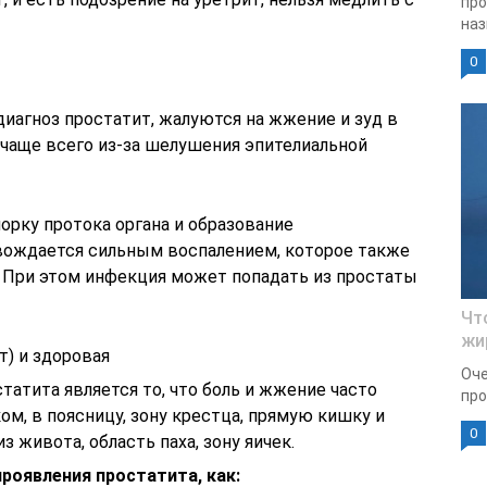
про
наз
0
иагноз простатит, жалуются на жжение и зуд в
 чаще всего из-за шелушения эпителиальной
рку протока органа и образование
вождается сильным воспалением, которое также
 При этом инфекция может попадать из простаты
Чт
жи
т) и здоровая
Оче
атита является то, что боль и жжение часто
про
ом, в поясницу, зону крестца, прямую кишку и
0
з живота, область паха, зону яичек.
роявления простатита, как: