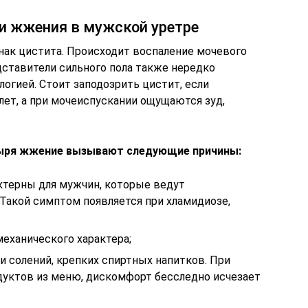
ки жжения в мужской уретре
нак цистита. Происходит воспаление мочевого
дставители сильного пола также нередко
логией. Стоит заподозрить цистит, если
ет, а при мочеиспускании ощущаются зуд,
зыря жжение вызывают следующие причины:
актерны для мужчин, которые ведут
Такой симптом появляется при хламидиозе,
еханического характера;
и солений, крепких спиртных напитков. При
уктов из меню, дискомфорт бесследно исчезает