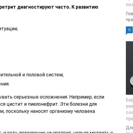
по
уретрит диагностируют часто. К развитию
Пов
пра
итуации;
0
ительной и половой систем;
ния.
ывать серьезные осложнения. Например, если
Бе
ся цистит и пиелонефрит. Эти болезни для
ре
и, поскольку наносят организму человека
со
пр
Для
 и есть подозрение на уретрит, нельзя медлить с