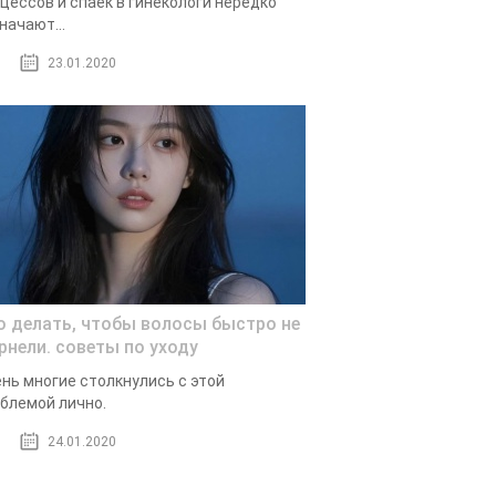
цессов и спаек в гинекологи нередко
начают...
23.01.2020
о делать, чтобы волосы быстро не
рнели. советы по уходу
нь многие столкнулись с этой
блемой лично.
24.01.2020