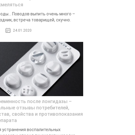
хмеляться
оды… Поводов выпить очень много –
здник, встреча товарищей, скучно.
24.01.2020
ременность после лонгидазы –
альные отзывы потребителей,
став, свойства и противопоказания
епарата
 устранения воспалительных