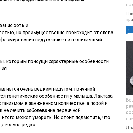
по
Пов
пра
вание хоть и
0
остью, но преимущественно происходит от слова
ой формирования недуга является пониженный
ды, которым присущи характерные особенности.
ия:
является очень редким недугом, причиной
ся генетические особенности у малыша. Лактаза
Бе
рганизмом в заниженном количестве, а порой и
ре
и не лечить заболевание первичной
со
в итоге может умереть. Но стоит подметить, что
пр
довольно редко.
Для