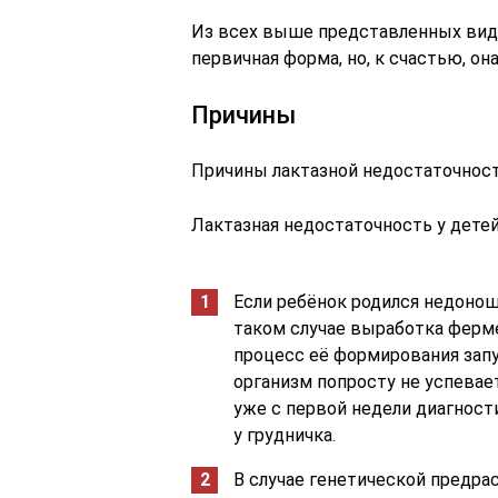
Из всех выше представленных видо
первичная форма, но, к счастью, он
Причины
Причины лактазной недостаточнос
Лактазная недостаточность у детей
Если ребёнок родился недонош
таком случае выработка ферме
процесс её формирования запу
организм попросту не успевае
уже с первой недели диагност
у грудничка.
В случае генетической предра