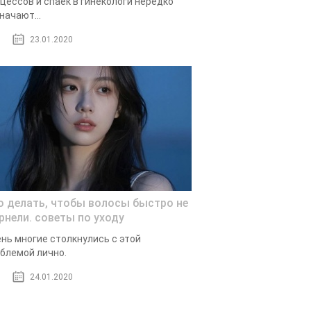
цессов и спаек в гинекологи нередко
начают...
23.01.2020
о делать, чтобы волосы быстро не
рнели. советы по уходу
нь многие столкнулись с этой
блемой лично.
24.01.2020