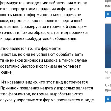
про
формируется вследствие заболевания стенок
наз
уется посредством попадания инфекции в
0
очность может сформироваться по причине
разом, первоначально появляется первичный
ия, а за нею формируется вторичный фактор —
аточности. Таким образом, этот вид возникает
и первичных возбудителей заболевания.
остью является то, что ферменты
ичестве, но они не успевают обрабатывать
ствие низкой жирности молока в таком случае
остаточно быстро и организм не успевает
яющие.
Чт
жи
. Из названия видно, что этот вид встречается
Оче
Причиной появления недуга у взрослых является
про
ества ферментов, которые вырабатываются
0
 случае у взрослых эта форма проявляется в виде
.