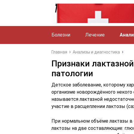
Болезни
Лечение
Анали
Главная
Анализы и диагностика
Признаки лактазной
патологии
Детское заболевание, которому ха
организме новорождённого некого 
называется лактазной недостаточн
участие в расщеплении лактозы (са
При нормальном объёме лактазы в 
лактозы на две составляющие: глюко