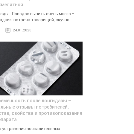
хмеляться
оды… Поводов выпить очень много –
здник, встреча товарищей, скучно.
24.01.2020
ременность после лонгидазы –
альные отзывы потребителей,
став, свойства и противопоказания
епарата
 устранения воспалительных