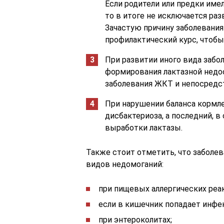
Если родители или предки име
то в итоге не исключается ра
Зачастую причину заболевания
профилактический курс, чтоб
При развитии иного вида забол
формирования лактазной недо
заболевания ЖКТ и непосредс
При нарушении баланса кормле
дисбактериоза, а последний, 
выработки лактазы.
Также стоит отметить, что заболе
видов недомоганий:
при пищевых аллергических реа
если в кишечник попадает инфе
при энтероколитах;