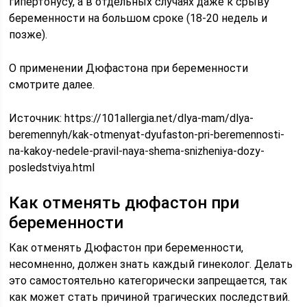
гипертонусу, а в отдельных случаях даже к срыву
беременности на большом сроке (18-20 недель и
позже).
О применении Дюфастона при беременности
смотрите далее.
Источник:
https://101allergia.net/dlya-mam/dlya-
beremennyh/kak-otmenyat-dyufaston-pri-beremennosti-
na-kakoy-nedele-pravil-naya-shema-snizheniya-dozy-
posledstviya.html
Как отменять дюфастон при
беременности
Как отменять Дюфастон при беременности,
несомненно, должен знать каждый гинеколог. Делать
это самостоятельно категорически запрещается, так
как может стать причиной трагических последствий.