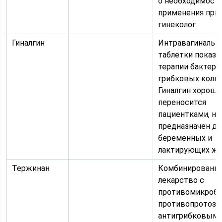
о необходимост
применения при
гинеколог
Гиналгин
Интравагинальн
таблетки показа
терапии бактери
грибковых кольп
Гиналгин хорошо
переносится
пациентками, не
предназначен дл
беременных и
лактирующих ж
Тержинан
Комбинированн
лекарство с
противомикроб
противопротозо
антигрибковым