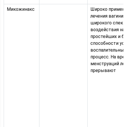
Микожинакс
Широко применя
лечения вагинит
широкого спект
воздействия на 
простейших и ба
способности ус
воспалительный
процесс. На вре
менструаций леч
прерывают