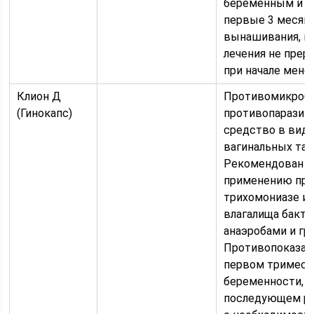
беременным и т
первые 3 месяц
вынашивания, к
лечения не пре
при начале менс
Клион Д
Противомикробн
(Гинокапс)
противопаразит
средство в вид
вагинальных таб
Рекомендован к
применению пр
трихомониазе и 
влагалища бакт
анаэробами и гр
Противопоказан
первом тримест
беременности, в
последующем р