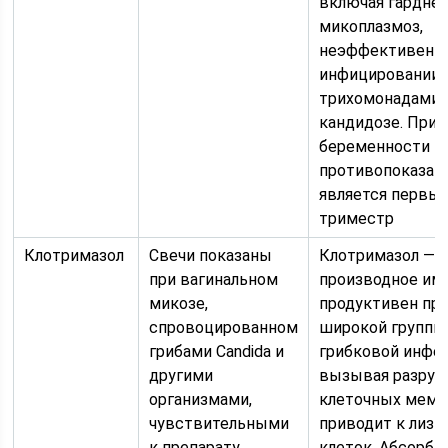
включая гарднер
микоплазмоз,
неэффективен п
инфицировании
трихомонадами 
кандидозе. При
беременности
противопоказан
является первы
триместр
Клотримазол
Свечи показаны
Клотримазол —
при вагинальном
производное ими
микозе,
продуктивен пр
спровоцированном
широкой группы
грибами Candida и
грибковой инфе
другими
вызывая разру
организмами,
клеточных мембр
чувствительными
приводит к лизи
к препарату.
клеток. Абсорбц