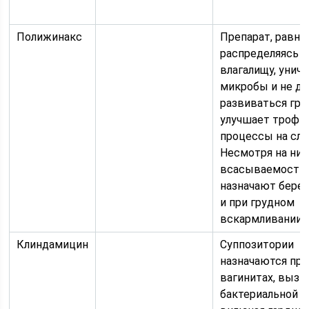
Полижинакс
Препарат, равн
распределяясь п
влагалищу, унич
микробы и не да
развиваться гри
улучшает трофи
процессы на сли
Несмотря на ни
всасываемость 
назначают бер
и при грудном
вскармливании
Клиндамицин
Суппозитории
назначаются при
вагинитах, выз
бактериальной ф