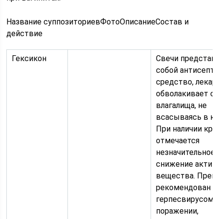
Название суппозиториевФотоОписаниеСостав и
действие
Гексикон
Свечи представ
собой антисепт
средство, лекар
обволакивает с
влагалища, не
всасываясь в кр
При наличии кро
отмечается
незначительное
снижение актив
вещества. Преп
рекомендован п
герпесвирусом
поражении,