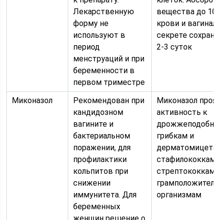
Лекарственную
вещества до 10%
форму не
крови и вагинал
используют в
секрете сохраня
период
2-3 суток
менструаций и при
беременности в
первом триместре
Миконазол
Рекомендован при
Миконазол проя
кандидозном
активность к
вагините и
дрожжеподобн
бактериальном
грибкам и
поражении, для
дерматомицета
профилактики
стафилококкам 
кольпитов при
стрептококкам 
снижении
грамположител
иммунитета. Для
организмам
беременных
женщин решение о