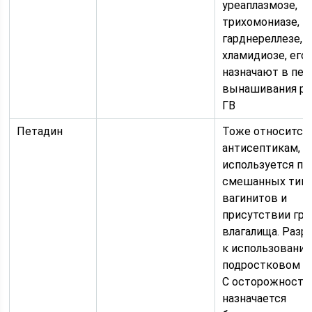
уреаплазмозе,
трихомониазе, г
гарднереллезе,
хламидиозе, его
назначают в пер
вынашивания ре
ГВ
Петадин
Тоже относится 
антисептикам, 
используется пр
смешанных тип
вагинитов и
присутствии гри
влагалища. Разр
к использовани
подростковом в
С осторожност
назначается