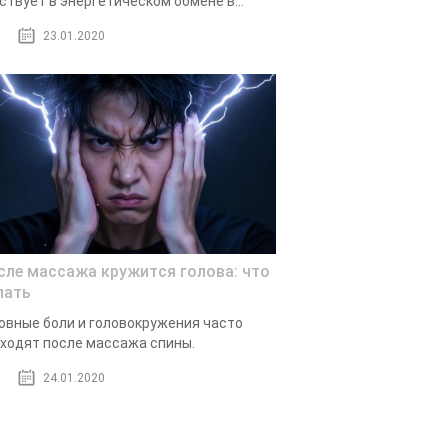
ствует в энергетическом обмене в...
23.01.2020
сле массажа кружится голова: что
лать
овные боли и головокружения часто
ходят после массажа спины.
24.01.2020