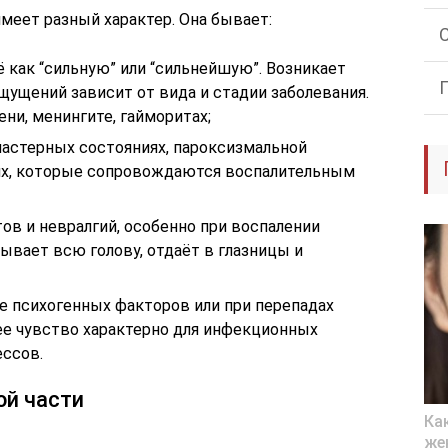
 имеет разный характер. Она бывает:
 как “сильную” или “сильнейшую”. Возникает
щущений зависит от вида и стадии заболевания.
ени, менингите, гайморитах;
ластерных состояниях, пароксизмальной
нях, которые сопровождаются воспалительным
ов и невралгий, особенно при воспалении
ывает всю голову, отдаёт в глазницы и
е психогенных факторов или при перепадах
е чувство характерно для инфекционных
ессов.
ой части
Ка
же