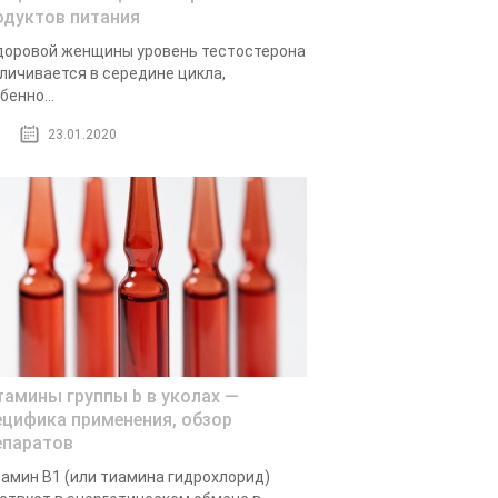
одуктов питания
доровой женщины уровень тестостерона
личивается в середине цикла,
бенно...
23.01.2020
тамины группы b в уколах —
ецифика применения, обзор
епаратов
амин В1 (или тиамина гидрохлорид)