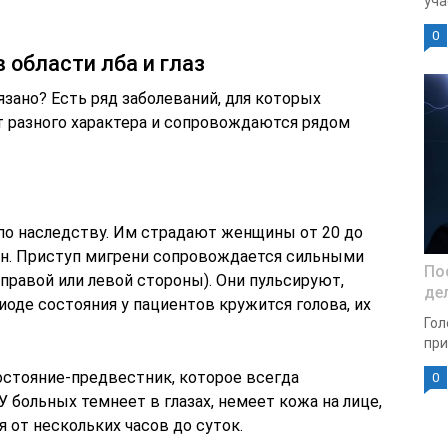
уча
0
 области лба и глаз
язано? Есть ряд заболеваний, для которых
т разного характера и сопровождаются рядом
 по наследству. Им страдают женщины от 20 до
чин. Приступ мигрени сопровождается сильными
По
 правой или левой стороны). Они пульсируют,
де
иоде состояния у пациентов кружится голова, их
Гол
при
остояние-предвестник, которое всегда
0
У больных темнеет в глазах, немеет кожа на лице,
 от нескольких часов до суток.