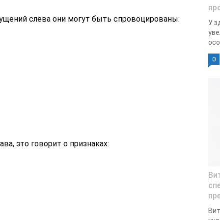
пр
ущений слева они могут быть спровоцированы:
У з
уве
осо
0
ава, это говорит о признаках:
Ви
сп
пр
Вит